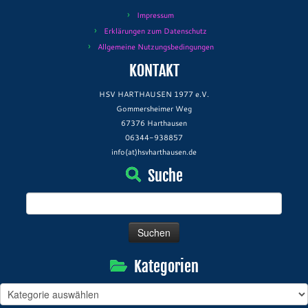
Impressum
Erklärungen zum Datenschutz
Allgemeine Nutzungsbedingungen
KONTAKT
HSV HARTHAUSEN 1977 e.V.
Gommersheimer Weg
67376 Harthausen
06344-938857
info(at)hsvharthausen.de
Suche
Suchen
nach:
Kategorien
Kategorien