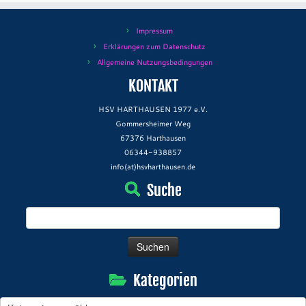
Impressum
Erklärungen zum Datenschutz
Allgemeine Nutzungsbedingungen
KONTAKT
HSV HARTHAUSEN 1977 e.V.
Gommersheimer Weg
67376 Harthausen
06344-938857
info(at)hsvharthausen.de
Suche
Suchen
nach:
Kategorien
Kategorien