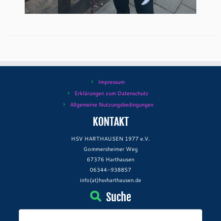
Impressum
Erklärungen zum Datenschutz
Allgemeine Nutzungsbedingungen
KONTAKT
HSV HARTHAUSEN 1977 e.V.
Gommersheimer Weg
67376 Harthausen
06344-938857
info(at)hsvharthausen.de
Suche
Suchen