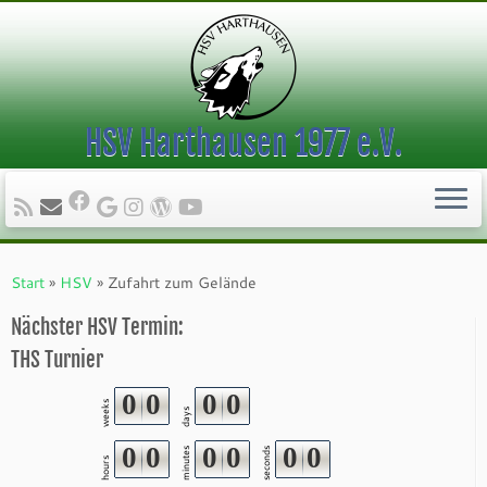
HSV Harthausen 1977 e.V.
Zum
Inhalt
Start
»
HSV
»
Zufahrt zum Gelände
springen
Nächster HSV Termin:
THS Turnier
0
0
0
0
weeks
days
0
0
0
0
0
0
minutes
seconds
hours