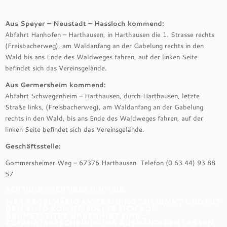
Aus Speyer – Neustadt – Hassloch kommend:
Abfahrt Hanhofen – Harthausen, in Harthausen die 1. Strasse rechts
(Freisbacherweg), am Waldanfang an der Gabelung rechts in den
Wald bis ans Ende des Waldweges fahren, auf der linken Seite
befindet sich das Vereinsgelände.
Aus Germersheim kommend:
Abfahrt Schwegenheim – Harthausen, durch Harthausen, letzte
Straße links, (Freisbacherweg), am Waldanfang an der Gabelung
rechts in den Wald, bis ans Ende des Waldweges fahren, auf der
linken Seite befindet sich das Vereinsgelände.
Geschäftsstelle:
Gommersheimer Weg – 67376 Harthausen Telefon (0 63 44) 93 88
57
ACHTUNG WICHTIGER HINWEIS:
WER REGELMÄßIG AM TRAINING TEILNIMMT UND MIT
DEM AUTO KOMMT, SOLLTE SICH VOM
ÜBUNGSLEITER UNBEDINGT EINE
ZUFAHRTSBESCHEINIGUNG AUSHÄNDIGEN LASSEN.