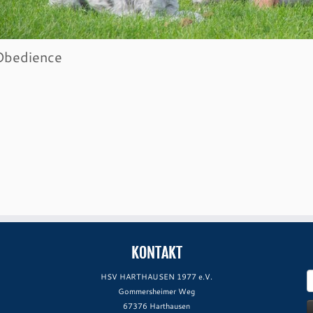
Obedience
KONTAKT
S
HSV HARTHAUSEN 1977 e.V.
n
Gommersheimer Weg
67376 Harthausen