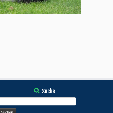
Suche
uchen
ach: