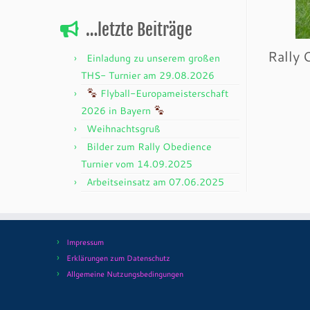
…letzte Beiträge
Rally 
Einladung zu unserem großen
THS- Turnier am 29.08.2026
Flyball-Europameisterschaft
2026 in Bayern
Weihnachtsgruß
Bilder zum Rally Obedience
Turnier vom 14.09.2025
Arbeitseinsatz am 07.06.2025
Impressum
Erklärungen zum Datenschutz
Allgemeine Nutzungsbedingungen