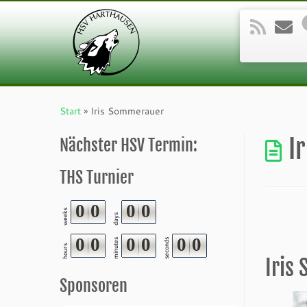
Zum
Inhalt
Start
»
Iris Sommerauer
springen
I
Nächster HSV Termin:
THS Turnier
0
0
0
0
weeks
days
0
0
0
0
0
0
minutes
seconds
hours
Iris
Sponsoren