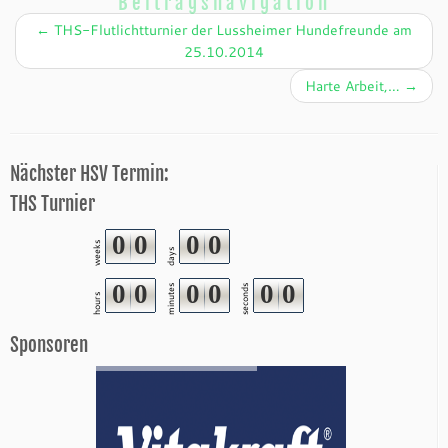
Beitragsnavigation
←
THS-Flutlichtturnier der Lussheimer Hundefreunde am
25.10.2014
Harte Arbeit,…
→
Nächster HSV Termin:
THS Turnier
0
0
0
0
weeks
days
0
0
0
0
0
0
minutes
seconds
hours
Sponsoren