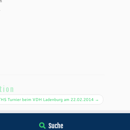
h
–
tion
THS Turnier beim VDH Ladenburg am 22.02.2014
→
Suche