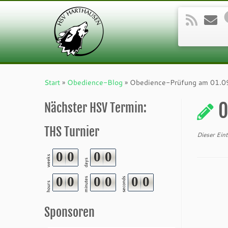
Zum
Inhalt
Start
»
Obedience-Blog
»
Obedience-Prüfung am 01.0
springen
O
Nächster HSV Termin:
THS Turnier
Dieser Ein
0
0
0
0
weeks
days
0
0
0
0
0
0
minutes
seconds
hours
Sponsoren