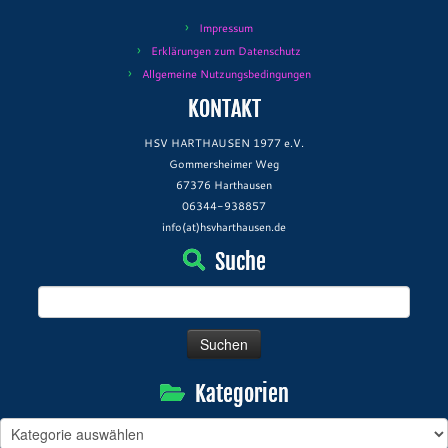
Impressum
Erklärungen zum Datenschutz
Allgemeine Nutzungsbedingungen
KONTAKT
HSV HARTHAUSEN 1977 e.V.
Gommersheimer Weg
67376 Harthausen
06344-938857
info(at)hsvharthausen.de
Suche
Suchen
nach:
Kategorien
Kategorien