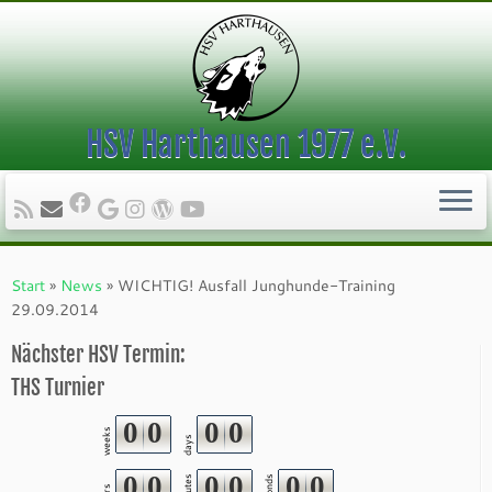
HSV Harthausen 1977 e.V.
Zum
Inhalt
Start
»
News
»
WICHTIG! Ausfall Junghunde-Training
springen
29.09.2014
Nächster HSV Termin:
THS Turnier
0
0
0
0
weeks
days
0
0
0
0
0
0