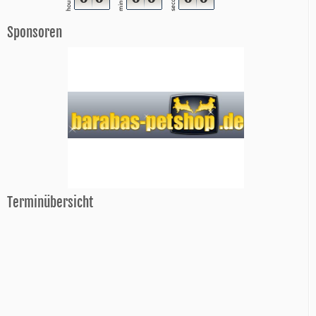
minutes
seconds
hours
Sponsoren
Terminübersicht