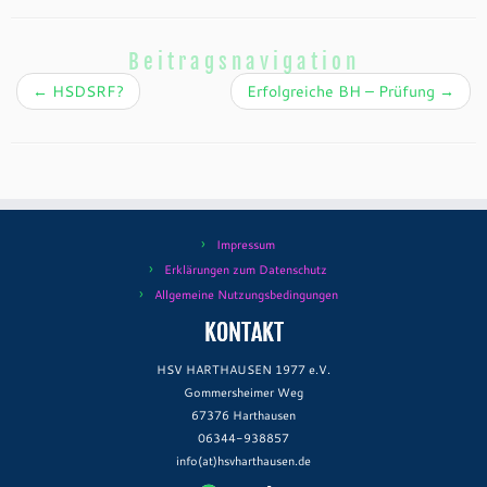
Beitragsnavigation
←
HSDSRF?
Erfolgreiche BH – Prüfung
→
Impressum
Erklärungen zum Datenschutz
Allgemeine Nutzungsbedingungen
KONTAKT
HSV HARTHAUSEN 1977 e.V.
Gommersheimer Weg
67376 Harthausen
06344-938857
info(at)hsvharthausen.de