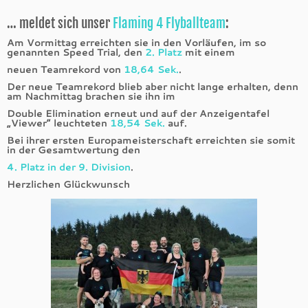
… meldet sich unser
Flaming 4 Flyballteam
:
Am Vormittag erreichten sie in den Vorläufen, im so
genannten Speed Trial, den
2. Platz
mit einem
neuen Teamrekord von
18,64 Sek.
.
Der neue Teamrekord blieb aber nicht lange erhalten, denn
am Nachmittag brachen sie ihn im
Double Elimination erneut und auf der Anzeigentafel
„Viewer“ leuchteten
18,54 Sek.
auf.
Bei ihrer ersten Europameisterschaft erreichten sie somit
in der Gesamtwertung den
4. Platz in der 9. Division
.
Herzlichen Glückwunsch