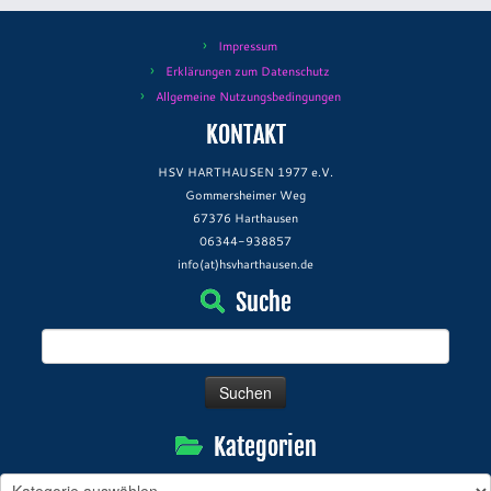
Impressum
Erklärungen zum Datenschutz
Allgemeine Nutzungsbedingungen
KONTAKT
HSV HARTHAUSEN 1977 e.V.
Gommersheimer Weg
67376 Harthausen
06344-938857
info(at)hsvharthausen.de
Suche
Suchen
nach:
Kategorien
Kategorien