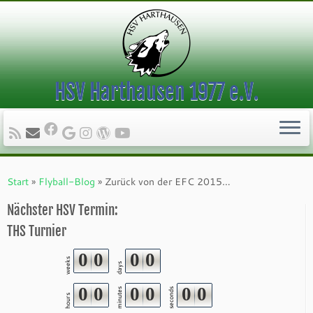
HSV Harthausen 1977 e.V.
Zum
Inhalt
Start
»
Flyball-Blog
»
Zurück von der EFC 2015…
springen
Nächster HSV Termin:
THS Turnier
0
0
0
0
weeks
days
0
0
0
0
0
0
minutes
seconds
hours