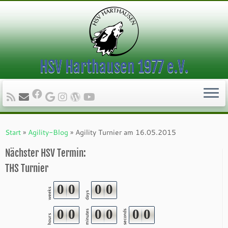
HSV Harthausen 1977 e.V.
Zum
Inhalt
Start
»
Agility-Blog
»
Agility Turnier am 16.05.2015
springen
Nächster HSV Termin:
THS Turnier
0
0
0
0
weeks
days
0
0
0
0
0
0
minutes
seconds
hours