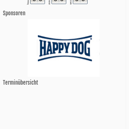
minutes
seconds
hours
Sponsoren
Terminübersicht