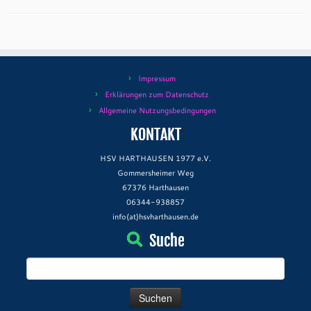
Impressum
Erklärungen zum Datenschutz
Allgemeine Nutzungsbedingungen
KONTAKT
HSV HARTHAUSEN 1977 e.V.
Gommersheimer Weg
67376 Harthausen
06344-938857
info(at)hsvharthausen.de
Suche
Suchen
nach: