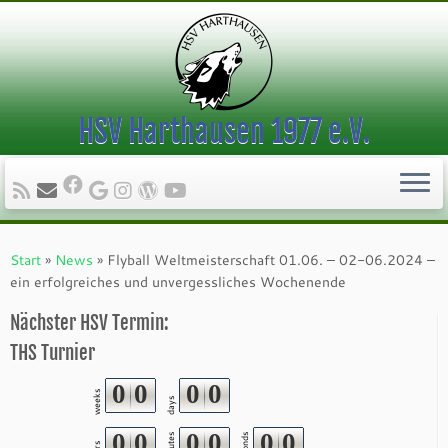
HSV Harthausen 1977 e.V.
Zum
Inhalt
Start
»
News
»
Flyball Weltmeisterschaft 01.06. – 02-06.2024 –
springen
ein erfolgreiches und unvergessliches Wochenende
Nächster HSV Termin:
THS Turnier
0
0
0
0
weeks
days
0
0
0
0
0
0