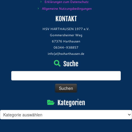
Erklärungen zum Datenschutz
Allgemeine Nutzungsbedingungen
KONTAKT
HSV HARTHAUSEN 1977 e.V.
Gommersheimer Weg
67376 Harthausen
06344-938857
info(at)hsvharthausen.de
Suche
Suchen
nach:
Kategorien
Kategorien