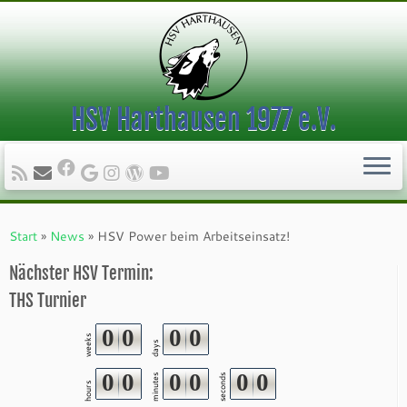
HSV Harthausen 1977 e.V.
Zum
Inhalt
Start
»
News
»
HSV Power beim Arbeitseinsatz!
springen
Nächster HSV Termin:
THS Turnier
0
0
0
0
weeks
days
0
0
0
0
0
0
minutes
seconds
hours