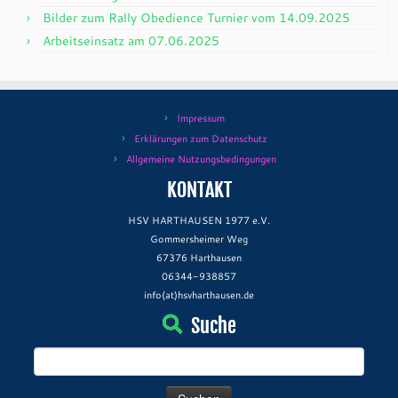
Bilder zum Rally Obedience Turnier vom 14.09.2025
Arbeitseinsatz am 07.06.2025
Impressum
Erklärungen zum Datenschutz
Allgemeine Nutzungsbedingungen
KONTAKT
HSV HARTHAUSEN 1977 e.V.
Gommersheimer Weg
67376 Harthausen
06344-938857
info(at)hsvharthausen.de
Suche
Suchen
nach: