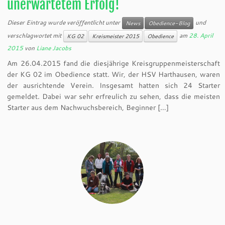
unerwartetem Erfolg!
Dieser Eintrag wurde veröffentlicht unter
und
News
Obedience-Blog
verschlagwortet mit
am
28. April
KG 02
Kreismeister 2015
Obedience
2015
von
Liane Jacobs
Am 26.04.2015 fand die diesjährige Kreisgruppenmeisterschaft
der KG 02 im Obedience statt. Wir, der HSV Harthausen, waren
der ausrichtende Verein. Insgesamt hatten sich 24 Starter
gemeldet. Dabei war sehr erfreulich zu sehen, dass die meisten
Starter aus dem Nachwuchsbereich, Beginner […]