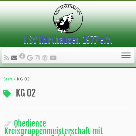
HSV Harthausen 1977 e.V.
Zum
Inhalt
Start
»
KG 02
springen
KG 02
Obedience
Kreisgruppenmeisterschaft mit