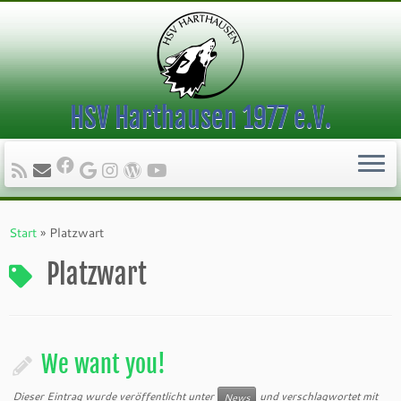
HSV Harthausen 1977 e.V.
Zum
Inhalt
Start
»
Platzwart
springen
Platzwart
We want you!
Dieser Eintrag wurde veröffentlicht unter
und verschlagwortet mit
News