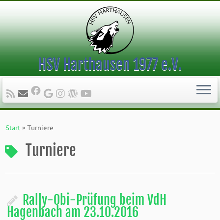
HSV Harthausen 1977 e.V.
Zum
Inhalt
Start
»
Turniere
springen
Turniere
Rally-Obi-Prüfung beim VdH
Hagenbach am 23.10.2016