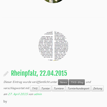
Rheinpfalz, 22.04.2015
Dieser Eintrag wurde veröffentlicht unter
und
News
THS-Blog
verschlagwortet mit
THS
Turnier
Turniere
Turnierhundesport
Zeitung
am
27. April 2015
von
admin
by