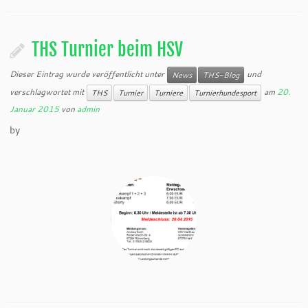
THS Turnier beim HSV
Dieser Eintrag wurde veröffentlicht unter
und
News
THS-Blog
verschlagwortet mit
am
20.
THS
Turnier
Turniere
Turnierhundesport
Januar 2015
von
admin
by