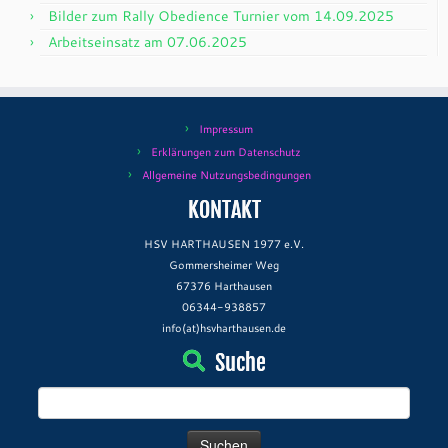
Bilder zum Rally Obedience Turnier vom 14.09.2025
Arbeitseinsatz am 07.06.2025
Impressum
Erklärungen zum Datenschutz
Allgemeine Nutzungsbedingungen
KONTAKT
HSV HARTHAUSEN 1977 e.V.
Gommersheimer Weg
67376 Harthausen
06344-938857
info(at)hsvharthausen.de
Suche
Suchen
nach: