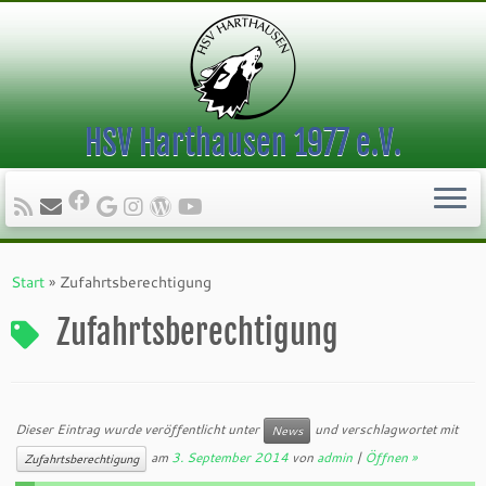
HSV Harthausen 1977 e.V.
Zum
Inhalt
Start
»
Zufahrtsberechtigung
springen
Zufahrtsberechtigung
Dieser Eintrag wurde veröffentlicht unter
und verschlagwortet mit
News
am
3. September 2014
von
admin
|
Öffnen »
Zufahrtsberechtigung