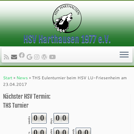
HSV Harthausen 1977 e.V.
Zum
Inhalt
Start
»
News
»
THS Eulenturnier beim HSV LU-Friesenheim am
springen
23.04.2017
Nächster HSV Termin:
THS Turnier
0
0
0
0
weeks
days
0
0
0
0
0
0