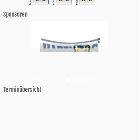
minutes
seconds
hours
Sponsoren
Terminübersicht