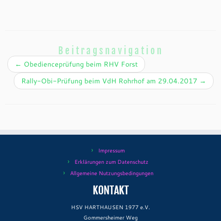
Beitragsnavigation
←
Obedienceprüfung beim RHV Forst
Rally-Obi-Prüfung beim VdH Rohrhof am 29.04.2017
→
Impressum
Erklärungen zum Datenschutz
Allgemeine Nutzungsbedingungen
KONTAKT
HSV HARTHAUSEN 1977 e.V.
Gommersheimer Weg