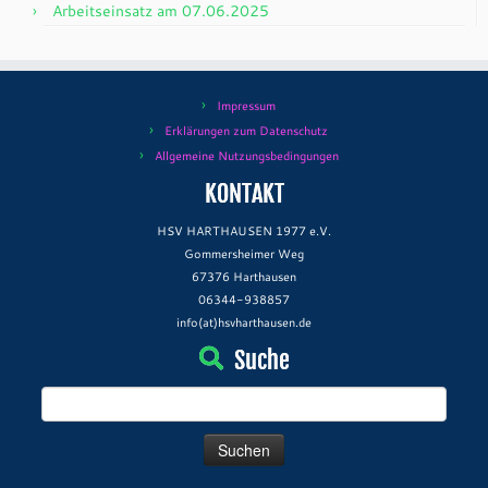
Arbeitseinsatz am 07.06.2025
Impressum
Erklärungen zum Datenschutz
Allgemeine Nutzungsbedingungen
KONTAKT
HSV HARTHAUSEN 1977 e.V.
Gommersheimer Weg
67376 Harthausen
06344-938857
info(at)hsvharthausen.de
Suche
Suchen
nach: