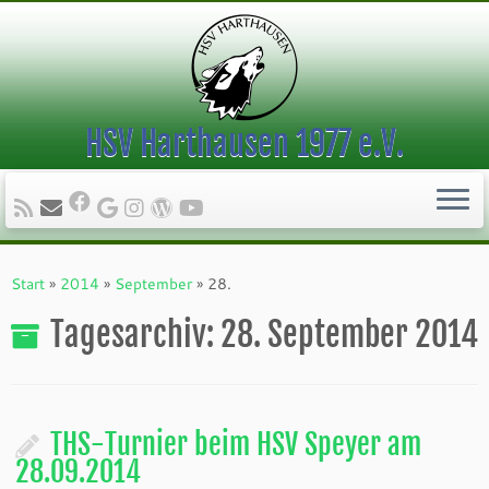
HSV Harthausen 1977 e.V.
Zum
Inhalt
Start
»
2014
»
September
»
28.
springen
Tagesarchiv:
28. September 2014
THS-Turnier beim HSV Speyer am
28.09.2014