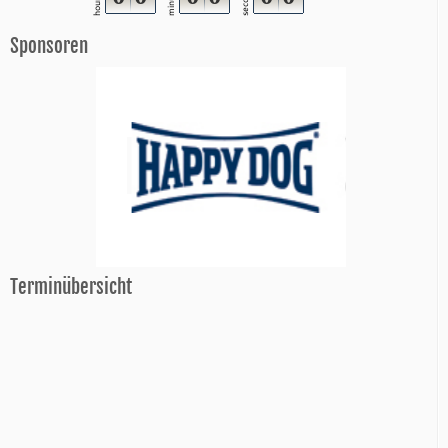
minutes
seconds
hours
Sponsoren
Terminübersicht