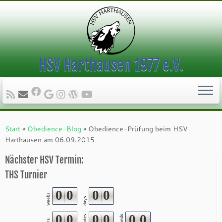
HSV Harthausen 1977 e.V.
Zum
Inhalt
Start
»
Obedience-Blog
»
Obedience-Prüfung beim HSV
springen
Harthausen am 06.09.2015
Nächster HSV Termin:
THS Turnier
0
0
0
0
weeks
days
0
0
0
0
0
0