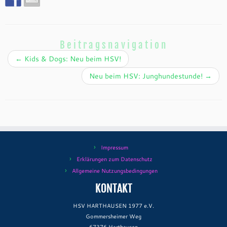
Beitragsnavigation
←
Kids & Dogs: Neu beim HSV!
Neu beim HSV: Junghundestunde!
→
Impressum
Erklärungen zum Datenschutz
Allgemeine Nutzungsbedingungen
KONTAKT
HSV HARTHAUSEN 1977 e.V.
Gommersheimer Weg
67376 Harthausen