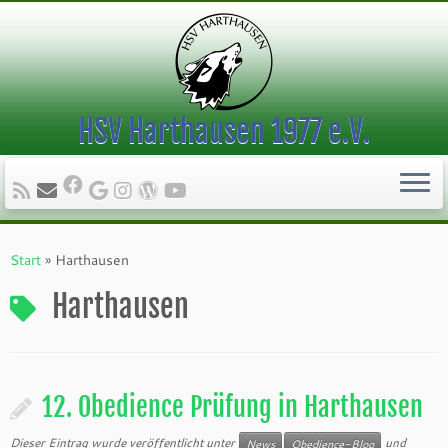
HSV Harthausen 1977 e.V.
Zum
Inhalt
Start
»
Harthausen
springen
Harthausen
12. Obedience Prüfung in Harthausen
Dieser Eintrag wurde veröffentlicht unter
und
News
Obedience-Blog