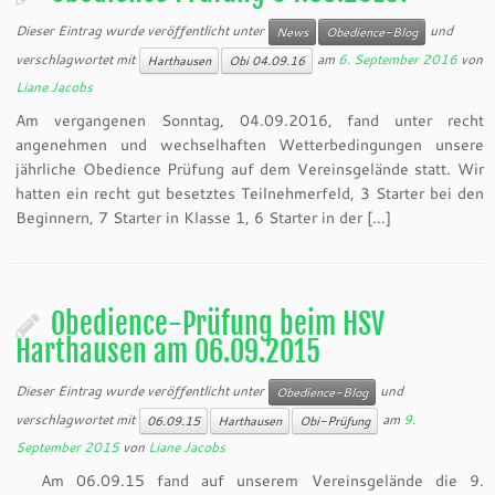
Dieser Eintrag wurde veröffentlicht unter
und
News
Obedience-Blog
verschlagwortet mit
am
6. September 2016
von
Harthausen
Obi 04.09.16
Liane Jacobs
Am vergangenen Sonntag, 04.09.2016, fand unter recht
angenehmen und wechselhaften Wetterbedingungen unsere
jährliche Obedience Prüfung auf dem Vereinsgelände statt. Wir
hatten ein recht gut besetztes Teilnehmerfeld, 3 Starter bei den
Beginnern, 7 Starter in Klasse 1, 6 Starter in der […]
Obedience-Prüfung beim HSV
Harthausen am 06.09.2015
Dieser Eintrag wurde veröffentlicht unter
und
Obedience-Blog
verschlagwortet mit
am
9.
06.09.15
Harthausen
Obi-Prüfung
September 2015
von
Liane Jacobs
Am 06.09.15 fand auf unserem Vereinsgelände die 9.