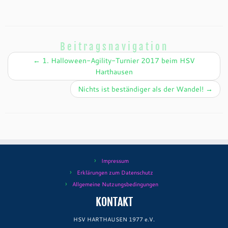
Beitragsnavigation
←
1. Halloween-Agility-Turnier 2017 beim HSV
Harthausen
Nichts ist beständiger als der Wandel!
→
Impressum
Erklärungen zum Datenschutz
Allgemeine Nutzungsbedingungen
KONTAKT
HSV HARTHAUSEN 1977 e.V.